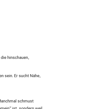
 die hinschauen,
n sein. Er sucht Nähe,
. Manchmal schmust
emein“ ist, sondern weil