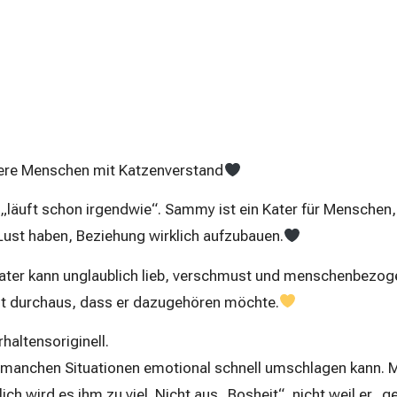
re Menschen mit Katzenverstand
 „läuft schon irgendwie“. Sammy ist ein Kater für Menschen,
ust haben, Beziehung wirklich aufzubauen.
ter kann unglaublich lieb, verschmust und menschenbezoge
gt durchaus, dass er dazugehören möchte.
haltensoriginell.
n manchen Situationen emotional schnell umschlagen kann
h wird es ihm zu viel. Nicht aus „Bosheit“, nicht weil er „g