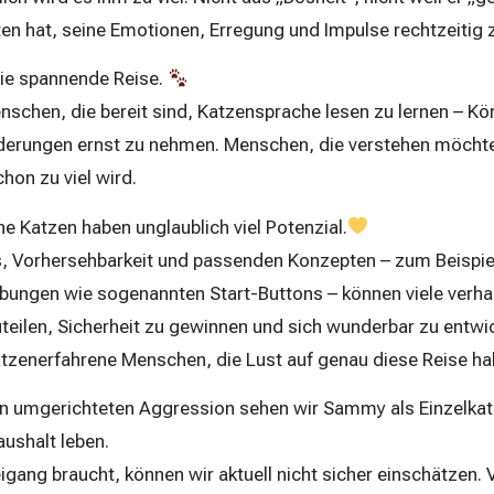
ten hat, seine Emotionen, Erregung und Impulse rechtzeitig z
die spannende Reise.
chen, die bereit sind, Katzensprache lesen zu lernen – Kör
nderungen ernst zu nehmen. Menschen, die verstehen möcht
chon zu viel wird.
he Katzen haben unglaublich viel Potenzial.
s, Vorhersehbarkeit und passenden Konzepten – zum Beispiel
 Übungen wie sogenannten Start-Buttons – können viele verha
uteilen, Sicherheit zu gewinnen und sich wunderbar zu entwi
zenerfahrene Menschen, die Lust auf genau diese Reise ha
n umgerichteten Aggression sehen wir Sammy als Einzelkat
aushalt leben.
ng braucht, können wir aktuell nicht sicher einschätzen. V